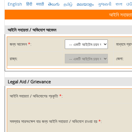
English
हिंदी
मराठी
తెలుగు
தமிழ்
മലയാളം
ગુજરાતી
বাংলা
ଓଡ
আইনি সহায়তা
আইনি সহায়তা / অভিযোগ আবেদন
জন্য আবেদন
*
:
মাধ্যমে প্র
রাজ্য:
জেলা:
Legal Aid / Grievance
আইনি সহায়তা / অভিযোগের প্রকৃতি
*
:
সমস্যার সারসংক্ষেপ যার জন্য আইনি সহায়তা / অভিযোগ চাওয়া হয়
*
: