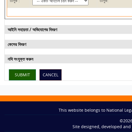
তালুক :
তালুক:
আইনি সহায়তা / অভিযোগের বিবরণ
কেসের বিবরণ
নথি সংযুক্ত করুন
This website belongs to National Leg
©
202
Site designed, developed and 