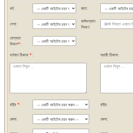
ধর্ম:
জাত:
কর্মসংস্থান
পেশা:
বিবরণ:
যোগ্যতা
বিভাগ
*
:
বর্তমান ঠিকানা
*
:
স্থায়ী ঠিকানা:
রাষ্ট্র
*:
রাষ্ট্র:
জেলা:
জেলা: