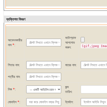
ব্যক্তিগত বিবরণ
ফটোগ্রাফ
আবেদনকারীর
আপলোড
নাম
*
:
(gif,jpeg Ima
করুন:
পিতার নাম:
মায়ের নাম:
পত্নীর নাম:
জন্ম
লিঙ্গ
*
:
তারিখ:
মোবাইল
*
:
ইমেইল: