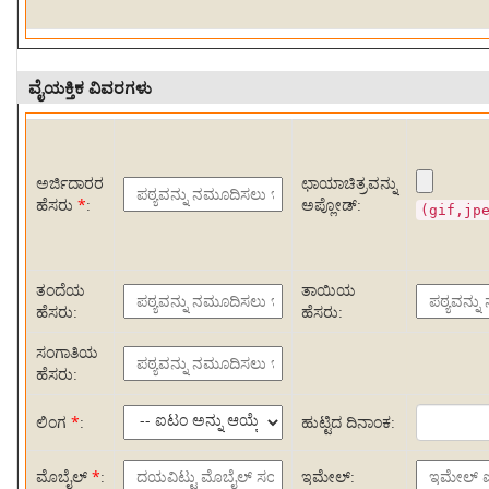
ವೈಯಕ್ತಿಕ ವಿವರಗಳು
ಅರ್ಜಿದಾರರ
ಛಾಯಾಚಿತ್ರವನ್ನು
ಹೆಸರು
*
:
ಅಪ್ಲೋಡ್:
(gif,jp
ತಂದೆಯ
ತಾಯಿಯ
ಹೆಸರು:
ಹೆಸರು:
ಸಂಗಾತಿಯ
ಹೆಸರು:
ಲಿಂಗ
*
:
ಹುಟ್ಟಿದ ದಿನಾಂಕ:
ಮೊಬೈಲ್
*
:
ಇಮೇಲ್: