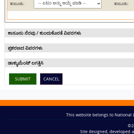
ತಾಲೂಕು :
ತಾಲೂಕು:
ಕಾನೂನು ನೆರವು / ಕುಂದುಕೊರತೆ ವಿವರಗಳು
ಪ್ರಕರಣದ ವಿವರಗಳು
ಡಾಕ್ಯುಮೆಂಟ್ ಲಗತ್ತಿಸಿ
This website belongs to National 
©
2
Site designed, developed a