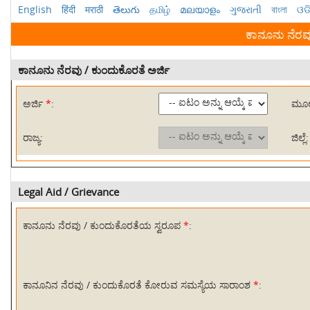
English
हिंदी
मराठी
తెలుగు
தமிழ்
മലയാളം
ગુજરાતી
বাংলা
ଓଡ
ಕಾನೂನು ನೆರವ
ಕಾನೂನು ನೆರವು / ಕುಂದುಕೊರತೆ ಅರ್ಜಿ
ಅರ್ಜಿ
*
:
ಮೂಲಕ
ರಾಜ್ಯ:
ಜಿಲ್ಲೆ:
Legal Aid / Grievance
ಕಾನೂನು ನೆರವು / ಕುಂದುಕೊರತೆಯ ಸ್ವರೂಪ
*
:
ಕಾನೂನಿನ ನೆರವು / ಕುಂದುಕೊರತೆ ಕೋರುವ ಸಮಸ್ಯೆಯ ಸಾರಾಂಶ
*
: