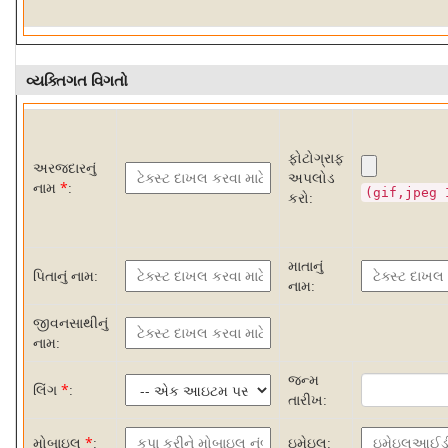
વ્યક્તિગત વિગતો
ફોટોગ્રાફ
અરજદારનું
અપલોડ
નામ
*
:
(gif,jpeg 
કરો:
માતાનું
પિતાનું નામ:
નામ:
જીવનસાથીનું
નામ:
જન્મ
લિંગ
*
:
તારીખ:
મોબાઇલ
*
:
ઇમેઇલ: