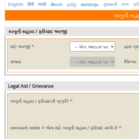
English
हिंदी
मराठी
తెలుగు
தமிழ்
മലയാളം
ગુજરાતી
বাংলা
ଓଡ
કાનૂની સહા
કાનૂની સહાય / ફરિયાદ અરજી
માટે અરજી
*
:
દ્વારા પ્ર
રાજ્ય:
જિલ્લા:
Legal Aid / Grievance
કાનૂની સહાય / ફરિયાદની પ્રકૃતિ
*
:
સમસ્યાનો સારાંશ કે જેના માટે કાનૂની સહાય / ફરિયાદ માંગી છે
*
: