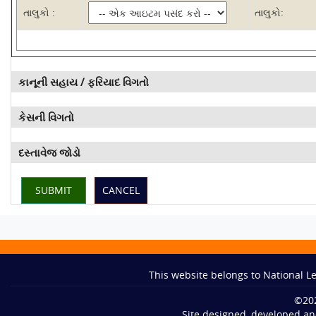
તાલુકો :
તાલુકો:
કાનૂની સહાય / ફરિયાદ વિગતો
કેસની વિગતો
દસ્તાવેજ જોડો
This website belongs to National Le
©
20
Site designed, developed an