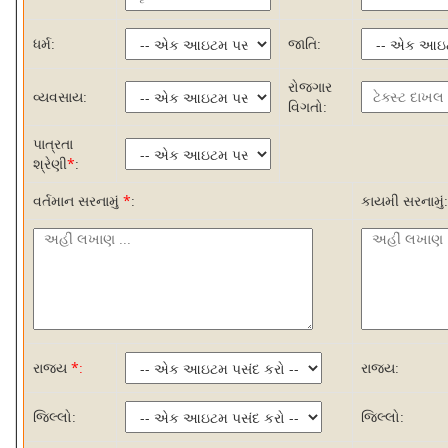
ધર્મ:
જાતિ:
રોજગાર
વ્યવસાય:
વિગતો:
પાત્રતા
શ્રેણી
*
:
વર્તમાન સરનામું
*
:
કાયમી સરનામું:
રાજ્ય
*:
રાજ્ય:
જિલ્લો:
જિલ્લો: