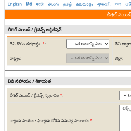
English
हिंदी
मराठी
తెలుగు
தமிழ்
മലയാളം
ગુજરાતી
বাংলা
ଓଡ
లీగల్ ఎయిడ్
లీగల్ ఎయిడ్ / గ్రీవెన్స్ అప్లికేషన్
దేని కోసం దరఖాస్తు
*
:
దేని ద్వా
రాష్ట్రం:
జిల్లా:
విధి సహాయం / శికాయత
లీగల్ ఎయిడ్ / గ్రీవెన్స్ స్వభావం
*
:
న్యాయ సాయం / ఫిర్యాదు కోరిన సమస్య సారాంశం
*
: