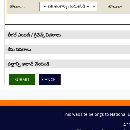
తాలూకా :
తాలూకా:
లీగల్ ఎయిడ్ / గ్రీవెన్స్ వివరాలు
కేసు వివరాలు
పత్రాన్ని అటాచ్ చేయండి
This website belongs to National L
©
2