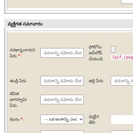
వ్యక్తిగత సమాచారం
ఫోటోను
దరఖాస్తుదారుని
అప్‌లోడ్
పేరు
*
:
(gif,jpe
చేయండి:
తండ్రి పేరు:
తల్లి పేరు:
జీవిత
భాగస్వామి
పేరు:
పుట్టిన
లింగం
*
:
తేది: