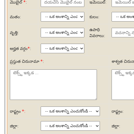
మొబైల్
*
:
ఇమెయిల్:
మతం:
కులం:
ఉపాధి
వృత్తి:
వివరాలు:
అర్హత వర్గం
*
:
ప్రస్తుత చిరునామా
*
:
శాశ్వత చిరు
రాష్ట్రం
*:
రాష్ట్రం:
జిల్లా:
జిల్లా: