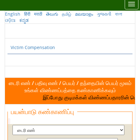
Tog
nav
English
हिंदी
मराठी
తెలుగు
தமிழ்
മലയാളം
ગુજરાતી
বাংলা
ଓଡ଼ିଆ
ಕನ್ನಡ
Victim Compensation
டைரி எண் / பதிவு எண் / பெயர் / தந்தையின் பெயர் மூலம்
உங்கள் விண்ணப்பத்தை கண்காணிக்கவும்
இப்போது குடிமக்கள் விண்ணப்பதாரரின் பெயர
பயன்பாடு கண்காணிப்பு