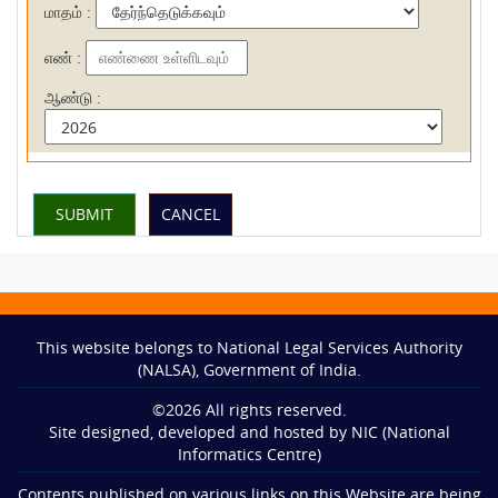
மாதம் :
எண் :
ஆண்டு :
This website belongs to National Legal Services Authority
(NALSA), Government of India.
©
2026
All rights reserved.
Site designed, developed and hosted by NIC (National
Informatics Centre)
Contents published on various links on this Website are being