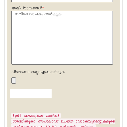
അഭിപ്രായങ്ങൾ
*
പ്രമാണം അറ്റാച്ചുചെയ്യുക:
കൂടുതൽ ചേർക്കുക
(pdf ഫയലുകൾ മാത്രം)
ശ്രദ്ധിക്കുക: അപ്‌ലോഡ് ചെയ്‌ത ഡോക്യുമെന്റുകളുടെ
ഏകീകൃത വലുപ്പം 10 MB കവിയാൻ പാടില്ല.